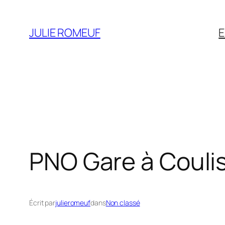
Aller
au
JULIE ROMEUF
contenu
PNO Gare à Couli
Écrit par
julieromeuf
dans
Non classé