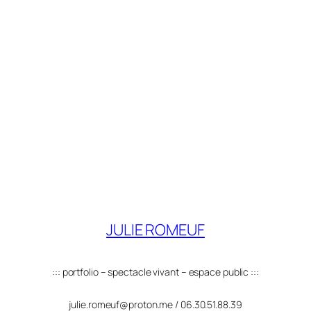
JULIE ROMEUF
::: portfolio – spectacle vivant – espace public :::
julie.romeuf@proton.me / 06.30.51.88.39