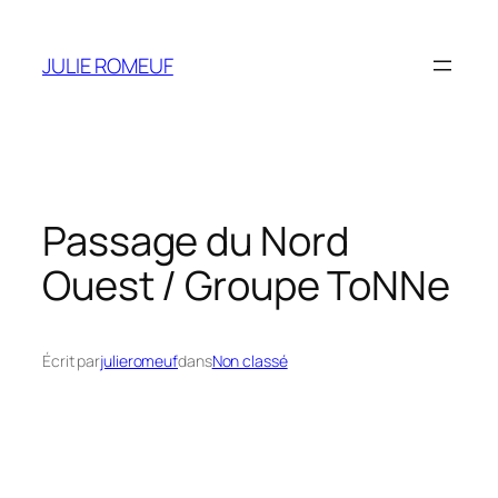
Aller
au
JULIE ROMEUF
contenu
Passage du Nord
Ouest / Groupe ToNNe
Écrit par
julieromeuf
dans
Non classé